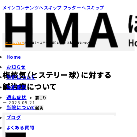
メインコンテンツへスキップ
フッターへスキップ
ホーム
ブログ
梅核気（ヒステリー球）に対する鍼治療について
Home
お知らせ
梅核気（ヒステリー球）に対する
施術について
鍼治療について
施術費用
適応症状
肩こり
ー 2025.05.21
当院について
鍼灸
ブログ
よくある質問