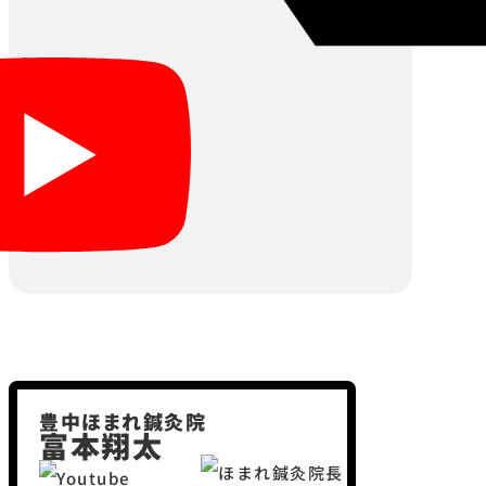
豊中ほまれ鍼灸院
富本翔太