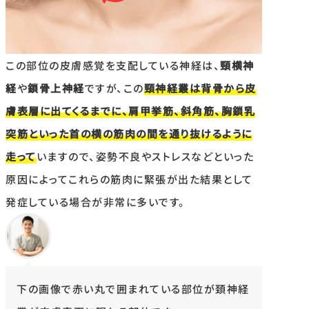
この部位の皮膚感覚を支配している神経は、
頸横神
経
や
鎖骨上神経
ですが、この
頸神経叢は背骨から皮
膚表層に出てくるまでに、肩甲挙筋、斜角筋、胸鎖乳
突筋といった首の横の筋肉の間を通り抜けるように
走って
いますので、姿勢不良やストレスなどといった
原因によってこれらの筋肉に緊張が出た結果として
発症している場合が非常に多いです。
下の画像で赤い丸で囲まれている部位が頚神経