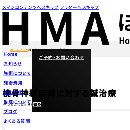
メインコンテンツへスキップ
フッターへスキップ
ホーム
ブログ
橈骨神経麻痺に対する鍼治療
Home
ご予約・お問い合わせ
お知らせ
施術について
施術費用
橈骨神経麻痺に対する鍼治療
適応症状
当院について
ー 2024.05.19
鍼灸
ブログ
よくある質問