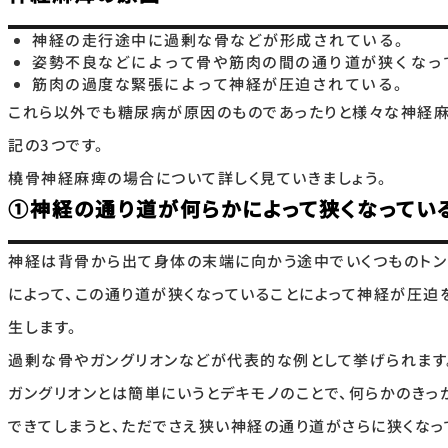
神経の走行途中に過剰な骨などが形成されている。
姿勢不良などによって骨や筋肉の間の通り道が狭くなっ
筋肉の過度な緊張によって神経が圧迫されている。
これら以外でも糖尿病が原因のものであったりと様々な神経麻
記の3つです。
橈骨神経麻痺の場合について詳しく見ていきましょう。
①神経の通り道が何らかによって狭くなってい
神経は背骨から出て身体の末端に向かう途中でいくつものトン
によって、この通り道が狭くなっていることによって神経が圧
生します。
過剰な骨やガングリオンなどが代表的な例として挙げられます
ガングリオンとは簡単にいうとデキモノのことで、何らかのきっ
できてしまうと、ただでさえ狭い神経の通り道がさらに狭くな