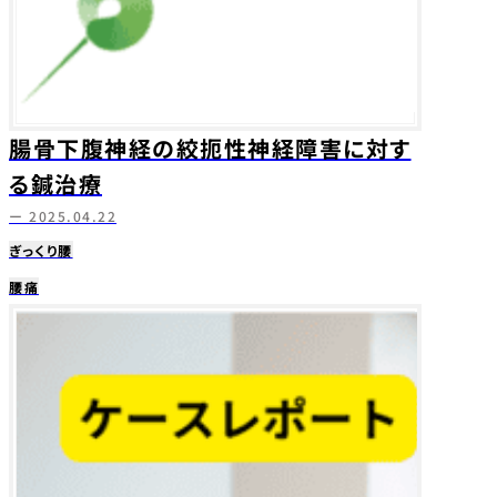
腸骨下腹神経の絞扼性神経障害に対す
る鍼治療
ー 2025.04.22
ぎっくり腰
腰痛